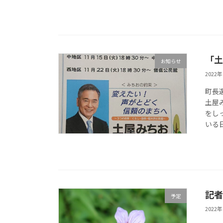
「土
お知らせ
2022
町長
土屋
をし
いる
記者
予定
2022