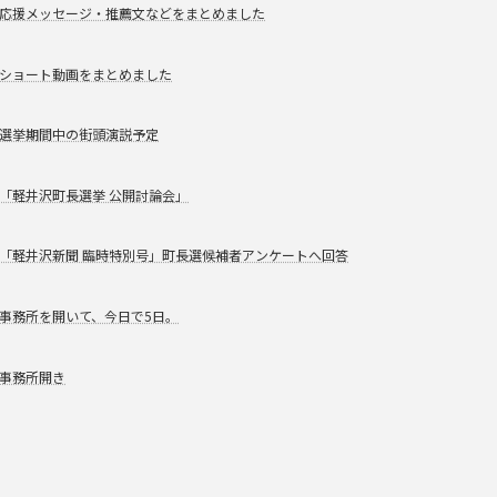
応援メッセージ・推薦文などをまとめました
ショート動画をまとめました
選挙期間中の街頭演説予定
「軽井沢町長選挙 公開討論会」
「軽井沢新聞 臨時特別号」町長選候補者アンケートへ回答
事務所を開いて、今日で5日。
事務所開き