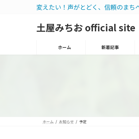
コ
ナ
変えたい！声がとどく、信頼のまち
ン
ビ
テ
ゲ
土屋みちお official site
ン
ー
ツ
シ
ホーム
新着記事
へ
ョ
ス
ン
キ
に
ッ
移
プ
動
ホーム
お知らせ
予定