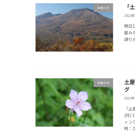
「土
お知らせ
2022
明日
屋み
語り
土屋
お知らせ
グ
2022
「土
(月)
ィン
時：20