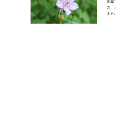
来年
の、
ます