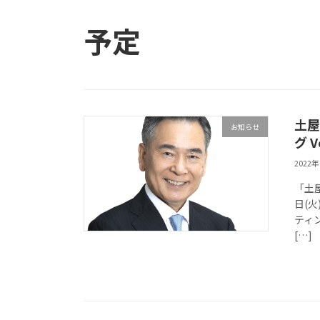
予定
土屋
お知らせ
グ V
2022
「土屋
日(火
ティ
[…]