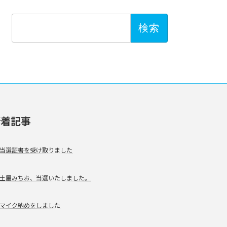
検
索:
新着記事
当選証書を受け取りました
土屋みちお、当選いたしました。
マイク納めをしました